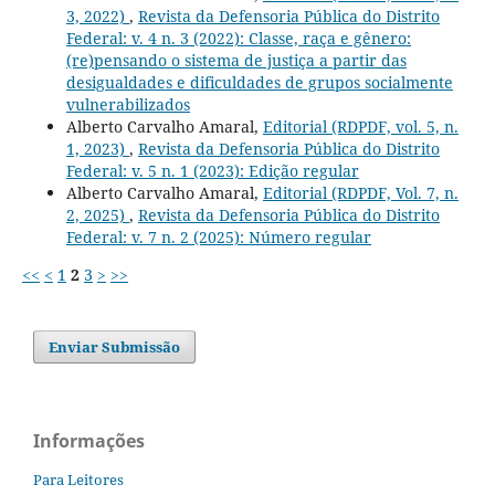
3, 2022)
,
Revista da Defensoria Pública do Distrito
Federal: v. 4 n. 3 (2022): Classe, raça e gênero:
(re)pensando o sistema de justiça a partir das
desigualdades e dificuldades de grupos socialmente
vulnerabilizados
Alberto Carvalho Amaral,
Editorial (RDPDF, vol. 5, n.
1, 2023)
,
Revista da Defensoria Pública do Distrito
Federal: v. 5 n. 1 (2023): Edição regular
Alberto Carvalho Amaral,
Editorial (RDPDF, Vol. 7, n.
2, 2025)
,
Revista da Defensoria Pública do Distrito
Federal: v. 7 n. 2 (2025): Número regular
<<
<
1
2
3
>
>>
Enviar Submissão
Informações
Para Leitores