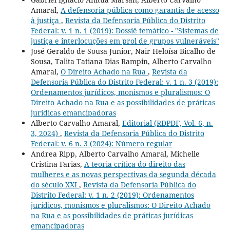
Amaral,
A defensoria pública como garantia de acesso
à justiça
,
Revista da Defensoria Pública do Distrito
Federal: v. 1 n. 1 (2019): Dossiê temático - "Sistemas de
justiça e interlocuções em prol de grupos vulneráveis"
José Geraldo de Sousa Junior, Nair Heloísa Bicalho de
Sousa, Talita Tatiana Dias Rampin, Alberto Carvalho
Amaral,
O Direito Achado na Rua
,
Revista da
Defensoria Pública do Distrito Federal: v. 1 n. 3 (2019):
Ordenamentos jurídicos, monismos e pluralismos: O
Direito Achado na Rua e as possibilidades de práticas
jurídicas emancipadoras
Alberto Carvalho Amaral,
Editorial (RDPDF, Vol. 6, n.
3, 2024)
,
Revista da Defensoria Pública do Distrito
Federal: v. 6 n. 3 (2024): Número regular
Andrea Ripp, Alberto Carvalho Amaral, Michelle
Cristina Farias,
A teoria crítica do direito das
mulheres e as novas perspectivas da segunda década
do século XXI
,
Revista da Defensoria Pública do
Distrito Federal: v. 1 n. 2 (2019): Ordenamentos
jurídicos, monismos e pluralismos: O Direito Achado
na Rua e as possibilidades de práticas jurídicas
emancipadoras