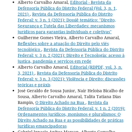
Alberto Carvalho Amaral,
Editorial - Revista da
Defensoria Pública do Distrito Federal (Vol. 3, n. 1,
2021)
,
Revista da Defensoria Pública do Distrito
Federal: v. 3 n. 1 (2021): Dossiê temático: "Direito,
Segurança e Tutela das Liberdades: mecanismos
jurídicos para garantias individuais e coletivas"
Guilherme Gomes Vieira, Alberto Carvalho Amaral,
Reflexões sobre a atuação do Direito pelo viés
tecnológico
,
Revista da Defensoria Pública do Distrito
Federal: v. 3 n. 2 (2021): Direito e Tecnologia: acesso à
justiça, pandemia e serviços em rede
Alberto Carvalho Amaral,
Editorial (RDPDF, vol. 3, n.
3, 2021)
,
Revista da Defensoria Pública do Distrito
Federal: v. 3 n. 3 (2021): Violência e Direito: discussões
teóricas e práxis
José Geraldo de Sousa Junior, Nair Heloisa Bicalho de
Sousa, Alberto Carvalho Amaral, Talita Tatiana Dias
Rampin,
O Direito Achado na Rua
,
Revista da
Defensoria Pública do Distrito Federal: v. 1 n. 2 (2019):
Ordenamentos jurídicos, monismos e pluralismos: O
Direito Achado na Rua e as possibilidades de práticas
jurídicas emancipadoras
Gabriel Ignacio Anitua Marsan, Alberto Carvalho