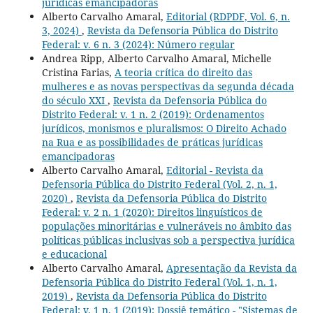
jurídicas emancipadoras
Alberto Carvalho Amaral,
Editorial (RDPDF, Vol. 6, n.
3, 2024)
,
Revista da Defensoria Pública do Distrito
Federal: v. 6 n. 3 (2024): Número regular
Andrea Ripp, Alberto Carvalho Amaral, Michelle
Cristina Farias,
A teoria crítica do direito das
mulheres e as novas perspectivas da segunda década
do século XXI
,
Revista da Defensoria Pública do
Distrito Federal: v. 1 n. 2 (2019): Ordenamentos
jurídicos, monismos e pluralismos: O Direito Achado
na Rua e as possibilidades de práticas jurídicas
emancipadoras
Alberto Carvalho Amaral,
Editorial - Revista da
Defensoria Pública do Distrito Federal (Vol. 2, n. 1,
2020)
,
Revista da Defensoria Pública do Distrito
Federal: v. 2 n. 1 (2020): Direitos linguísticos de
populações minoritárias e vulneráveis no âmbito das
políticas públicas inclusivas sob a perspectiva jurídica
e educacional
Alberto Carvalho Amaral,
Apresentação da Revista da
Defensoria Pública do Distrito Federal (Vol. 1, n. 1,
2019)
,
Revista da Defensoria Pública do Distrito
Federal: v. 1 n. 1 (2019): Dossiê temático - "Sistemas de