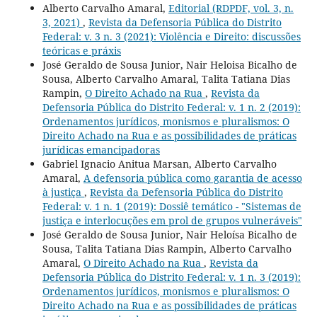
Alberto Carvalho Amaral,
Editorial (RDPDF, vol. 3, n.
3, 2021)
,
Revista da Defensoria Pública do Distrito
Federal: v. 3 n. 3 (2021): Violência e Direito: discussões
teóricas e práxis
José Geraldo de Sousa Junior, Nair Heloisa Bicalho de
Sousa, Alberto Carvalho Amaral, Talita Tatiana Dias
Rampin,
O Direito Achado na Rua
,
Revista da
Defensoria Pública do Distrito Federal: v. 1 n. 2 (2019):
Ordenamentos jurídicos, monismos e pluralismos: O
Direito Achado na Rua e as possibilidades de práticas
jurídicas emancipadoras
Gabriel Ignacio Anitua Marsan, Alberto Carvalho
Amaral,
A defensoria pública como garantia de acesso
à justiça
,
Revista da Defensoria Pública do Distrito
Federal: v. 1 n. 1 (2019): Dossiê temático - "Sistemas de
justiça e interlocuções em prol de grupos vulneráveis"
José Geraldo de Sousa Junior, Nair Heloísa Bicalho de
Sousa, Talita Tatiana Dias Rampin, Alberto Carvalho
Amaral,
O Direito Achado na Rua
,
Revista da
Defensoria Pública do Distrito Federal: v. 1 n. 3 (2019):
Ordenamentos jurídicos, monismos e pluralismos: O
Direito Achado na Rua e as possibilidades de práticas