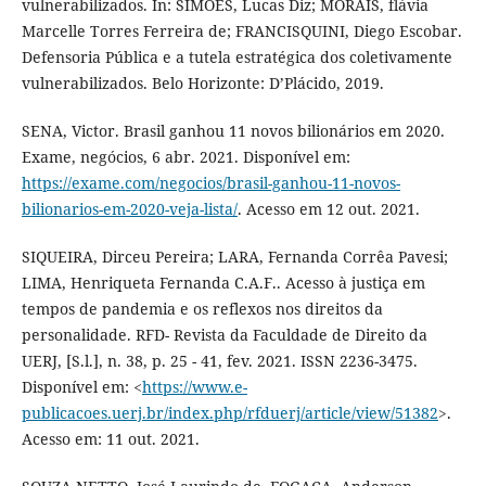
vulnerabilizados. In: SIMÕES, Lucas Diz; MORAIS, flávia
Marcelle Torres Ferreira de; FRANCISQUINI, Diego Escobar.
Defensoria Pública e a tutela estratégica dos coletivamente
vulnerabilizados. Belo Horizonte: D’Plácido, 2019.
SENA, Victor. Brasil ganhou 11 novos bilionários em 2020.
Exame, negócios, 6 abr. 2021. Disponível em:
https://exame.com/negocios/brasil-ganhou-11-novos-
bilionarios-em-2020-veja-lista/
. Acesso em 12 out. 2021.
SIQUEIRA, Dirceu Pereira; LARA, Fernanda Corrêa Pavesi;
LIMA, Henriqueta Fernanda C.A.F.. Acesso à justiça em
tempos de pandemia e os reflexos nos direitos da
personalidade. RFD- Revista da Faculdade de Direito da
UERJ, [S.l.], n. 38, p. 25 - 41, fev. 2021. ISSN 2236-3475.
Disponível em: <
https://www.e-
publicacoes.uerj.br/index.php/rfduerj/article/view/51382
>.
Acesso em: 11 out. 2021.